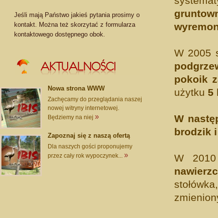
systema
gruntow
Jeśli mają Państwo jakieś pytania prosimy o
kontakt. Można też skorzytać z formularza
wyremon
kontaktowego dostępnego obok.
W 2005 s
podgrz
pokoik z
Nowa strona WWW
użytku
5
Zachęcamy do przeglądania naszej
nowej witryny internetowej.
»
W nastę
Będziemy na niej
brodzik 
Zapoznaj się z naszą ofertą
Dla naszych gości proponujemy
»
przez cały rok wypoczynek...
W 2010
nawierzc
stołówka
zmieniony