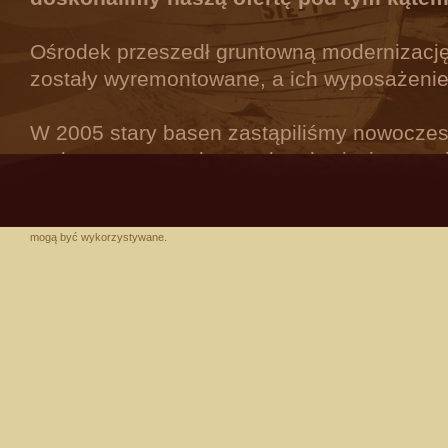
Ośrodek przeszedł gruntowną modernizację
zostały wyremontowane, a ich wyposażeni
W 2005 stary basen zastąpiliśmy nowocz
podgrzewaną wodą, a salę telewizyjną zami
zabaw dla dzieci. W tym samym roku oddal
komfortowych domków letniskowych...
mogą być wykorzystywane.