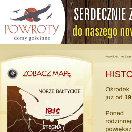
www.ibis.mierzeja
HIST
Ośrodek 
już od
19
Ponad d
rodzinn
powiększ