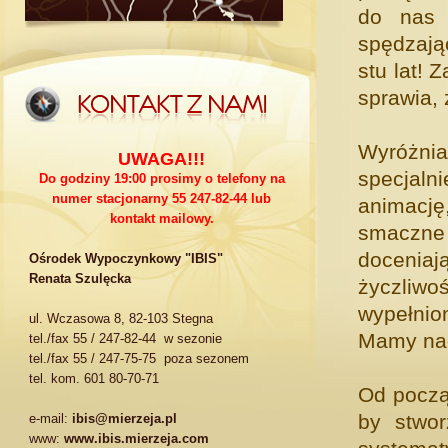
do nas 
spędzają
stu lat! 
sprawia, 
Wyróżni
UWAGA!!!
specjaln
Do godziny 19:00 prosimy o telefony na
numer stacjonarny 55 247-82-44 lub
animacj
kontakt mailowy.
smaczne
docenia
Ośrodek Wypoczynkowy "IBIS"
Renata Szulęcka
życzliw
wypełnio
ul. Wczasowa 8, 82-103 Stegna
Mamy nad
tel./fax 55 / 247-82-44 w sezonie
tel./fax 55 / 247-75-75 poza sezonem
tel. kom. 601 80-70-71
Od począ
by stwor
e-mail:
ibis@mierzeja.pl
www:
www.ibis.mierzeja.com