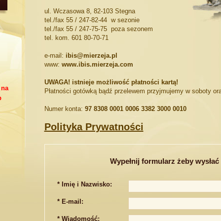
ul. Wczasowa 8, 82-103 Stegna
tel./fax 55 / 247-82-44 w sezonie
tel./fax 55 / 247-75-75 poza sezonem
tel. kom. 601 80-70-71
e-mail:
ibis@mierzeja.pl
www:
www.ibis.mierzeja.com
UWAGA! istnieje możliwość płatności kartą!
 na
Płatności gotówką bądź przelewem przyjmujemy w soboty oraz
b
Numer konta:
97 8308 0001 0006 3382 3000 0010
Polityka Prywatności
Wypełnij formularz żeby wysłać
* Imię i Nazwisko:
* E-mail:
* Wiadomość: