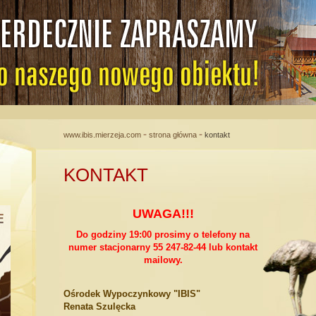
-
-
www.ibis.mierzeja.com
strona główna
kontakt
KONTAKT
UWAGA!!!
Do godziny 19:00 prosimy o telefony na
numer stacjonarny 55 247-82-44 lub kontakt
mailowy.
Ośrodek Wypoczynkowy "IBIS"
Renata Szulęcka