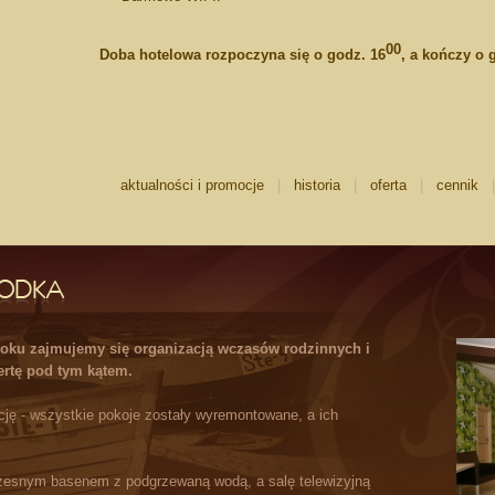
00
Doba hotelowa rozpoczyna się o godz. 16
, a kończy o 
aktualności i promocje
|
historia
|
oferta
|
cennik
 roku zajmujemy się organizacją wczasów rodzinnych i
ertę pod tym kątem.
ję - wszystkie pokoje zostały wyremontowane, a ich
zesnym basenem z podgrzewaną wodą, a salę telewizyjną