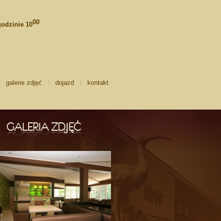
00
godzinie 10
|
galerie zdjęć
|
dojazd
|
kontakt