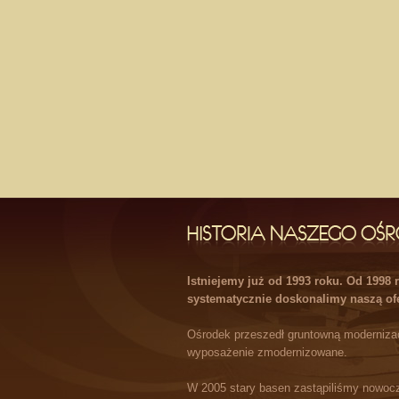
Istniejemy już od 1993 roku. Od 1998
systematycznie doskonalimy naszą of
Ośrodek przeszedł gruntowną modernizac
wyposażenie zmodernizowane.
W 2005 stary basen zastąpiliśmy nowoc