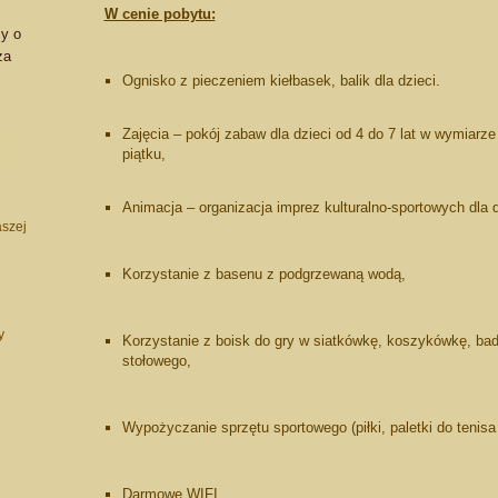
W cenie pobytu:
my o
za
Ognisko z pieczeniem kiełbasek, balik dla dzieci.
Zajęcia – pokój zabaw dla dzieci od 4 do 7 lat w wymiarze
piątku,
Animacja – organizacja imprez kulturalno-sportowych dla d
szej
Korzystanie z basenu z podgrzewaną wodą,
y
Korzystanie z boisk do gry w siatkówkę, koszykówkę, badm
stołowego,
Wypożyczanie sprzętu sportowego (piłki, paletki do tenis
Darmowe WIFI.