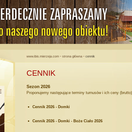
-
-
www.ibis.mierzeja.com
strona główna
cennik
CENNIK
Sezon 2026
Proponujemy następujące terminy turnusów i ich ceny (brutto)
Cennik 2026 - Domki
Cennik 2026 - Domki - Boże Ciało 2026